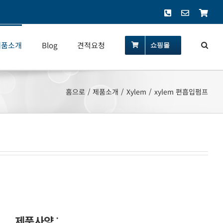
Phone
이
쇼
메
핑
일
몰
제품소개
Blog
견적요청
쇼핑몰
홈으로
제품소개
Xylem
xylem 편흡입펌프
제품사양
: