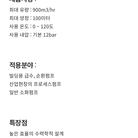
최대 유량 : 900m3/hr
최대 양정 : 100미터
사용 온도 : 0 ~ 120도
사용 내압 : 기본 12bar
적용분야
:
빌딩용 급수, 순환펌프
산업현장의 프로세스펌프
일반 소화펌프
특장점
높은 효율의 수력학적 설계