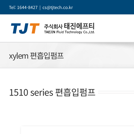
콘
Tel: 1644-8427
|
cs@tjtech.co.kr
텐
츠
로
건
너
뛰
xylem 편흡입펌프
기
1510 series 편흡입펌프