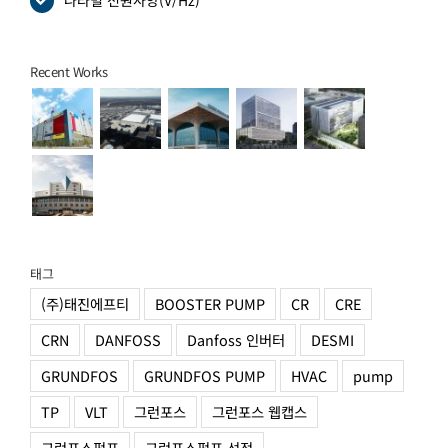
나라별 전원사양(V/Hz)
Recent Works
태그
(주)태진에프티
BOOSTER PUMP
CR
CRE
CRN
DANFOSS
Danfoss 인버터
DESMI
GRUNDFOS
GRUNDFOS PUMP
HVAC
pump
TP
VLT
그런포스
그런포스 웹캡스
그런포스펌프
그런포스펌프 선정