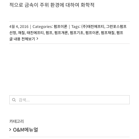
적으로 금속이 주위 환경에 대하여 화학적
4월 4, 2016
|
Categories:
펌프이론
|
Tags:
(주)태진에프티
,
그런포스펌프
선정
,
재질
,
태진에프티
,
펌프
,
펌프개론
,
펌프기초
,
펌프이론
,
펌프재질
,
폄프
글 내용 전체보기
검
색:
카테고리
O&M메뉴얼