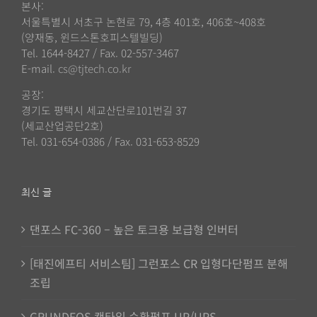
본사:
서울특별시 서초구 논현로 79, 4층 401호, 406호~408호
(양재동, 윈드스톤호피스텔빌딩)
Tel. 1644-8427 / Fax. 02-557-3467
E-mail.
cs@tjtech.co.kr
공장:
경기도 평택시 세교산단로101번길 37
(세교산업공단2호)
Tel. 031-654-0386 / Fax. 031-653-8529
최신 글
댄포스 FC-360 – 높은 토크용 보급형 인버터
[태진에프티 서비스팀] 그런포스 CR 입형다단펌프 분해
조립
GRUNDFOS 캔타입 순환펌프 UP/UPS