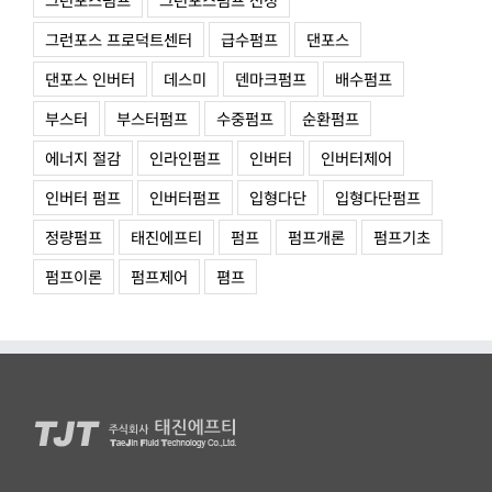
그런포스 프로덕트센터
급수펌프
댄포스
댄포스 인버터
데스미
덴마크펌프
배수펌프
부스터
부스터펌프
수중펌프
순환펌프
에너지 절감
인라인펌프
인버터
인버터제어
인버터 펌프
인버터펌프
입형다단
입형다단펌프
정량펌프
태진에프티
펌프
펌프개론
펌프기초
펌프이론
펌프제어
폄프