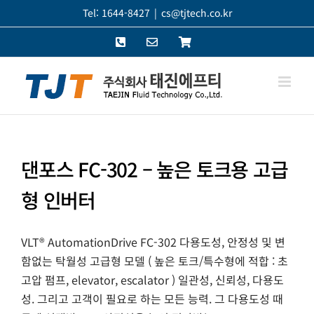
콘
Tel: 1644-8427
|
cs@tjtech.co.kr
텐
Phone
이
쇼
츠
메
핑
로
일
몰
건
너
뛰
기
댄포스 FC-302 – 높은 토크용 고급
형 인버터
VLT® AutomationDrive FC-302 다용도성, 안정성 및 변
함없는 탁월성 고급형 모델 ( 높은 토크/특수형에 적합 : 초
고압 펌프, elevator, escalator ) 일관성, 신뢰성, 다용도
성. 그리고 고객이 필요로 하는 모든 능력. 그 다용도성 때