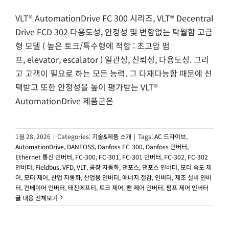
VLT® AutomationDrive FC 300 시리즈, VLT® Decentral
Drive FCD 302 다용도성, 안정성 및 변함없는 탁월함 고급
형 모델 ( 높은 토크/특수형에 적합 : 초고압 펌
프, elevator, escalator ) 일관성, 신뢰성, 다용도성. 그리
고 고객이 필요로 하는 모든 능력. 그 다재다능함 때문에 선
택받고 또한 안정성을 높이 평가받는 VLT®
AutomationDrive 제품군은
1월 28, 2026
|
Categories:
기술&제품 소개
|
Tags:
AC 드라이브
,
AutomationDrive
,
DANFOSS
,
Danfoss FC-300
,
Danfoss 인버터
,
Ethernet 통신 인버터
,
FC-300
,
FC-301
,
FC-301 인버터
,
FC-302
,
FC-302
인버터
,
Fieldbus
,
VFD
,
VLT
,
공장 자동화
,
댄포스
,
댄포스 인버터
,
모터 속도 제
어
,
모터 제어
,
산업 자동화
,
산업용 인버터
,
에너지 절감
,
인버터
,
제조 설비 인버
터
,
컨베이어 인버터
,
태진에프티
,
토크 제어
,
팬 제어 인버터
,
펌프 제어 인버터
글 내용 전체보기