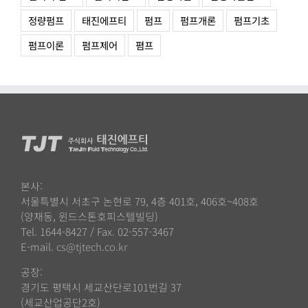
정량펌프
태진에프티
펌프
펌프개론
펌프기초
펌프이론
펌프제어
폄프
본사:
서울특별시 서초구 논현로 79, 4층 401호, 406호~408호
(양재동, 윈드스톤호피스텔빌딩)
Tel. 1644-8427 / Fax. 02-557-3467
E-mail.
cs@tjtech.co.kr
공장:
경기도 평택시 세교산단로101번길 37
(세교산업공단2호)