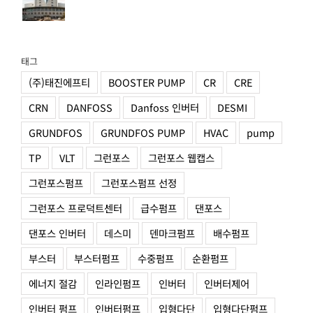
태그
(주)태진에프티
BOOSTER PUMP
CR
CRE
CRN
DANFOSS
Danfoss 인버터
DESMI
GRUNDFOS
GRUNDFOS PUMP
HVAC
pump
TP
VLT
그런포스
그런포스 웹캡스
그런포스펌프
그런포스펌프 선정
그런포스 프로덕트센터
급수펌프
댄포스
댄포스 인버터
데스미
덴마크펌프
배수펌프
부스터
부스터펌프
수중펌프
순환펌프
에너지 절감
인라인펌프
인버터
인버터제어
인버터 펌프
인버터펌프
입형다단
입형다단펌프