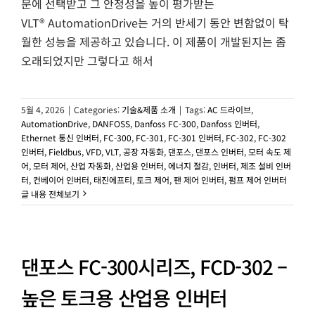
문에 선택받고 그 안정성을 높이 평가받는
VLT® AutomationDrive는 거의 반세기 동안 변함없이 탁
월한 성능을 제공하고 있습니다. 이 제품이 개발된지는 좀
오래되었지만 그렇다고 해서
5월 4, 2026
|
Categories:
기술&제품 소개
|
Tags:
AC 드라이브
,
AutomationDrive
,
DANFOSS
,
Danfoss FC-300
,
Danfoss 인버터
,
Ethernet 통신 인버터
,
FC-300
,
FC-301
,
FC-301 인버터
,
FC-302
,
FC-302
인버터
,
Fieldbus
,
VFD
,
VLT
,
공장 자동화
,
댄포스
,
댄포스 인버터
,
모터 속도 제
어
,
모터 제어
,
산업 자동화
,
산업용 인버터
,
에너지 절감
,
인버터
,
제조 설비 인버
터
,
컨베이어 인버터
,
태진에프티
,
토크 제어
,
팬 제어 인버터
,
펌프 제어 인버터
글 내용 전체보기
댄포스 FC-300시리즈, FCD-302 –
높은 토크용 산업용 인버터