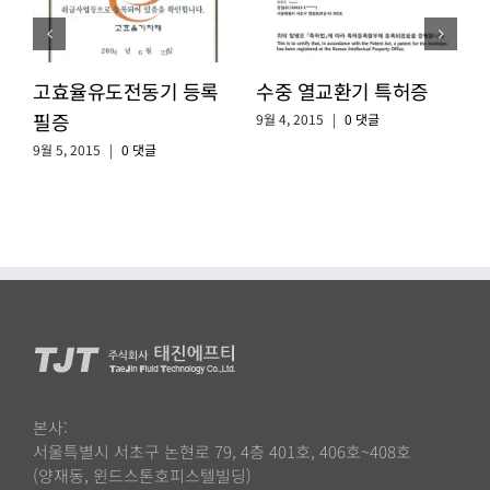
고효율유도전동기 등록
수중 열교환기 특허증
필증
9월 4, 2015
|
0 댓글
9월 5, 2015
|
0 댓글
9
본사:
서울특별시 서초구 논현로 79, 4층 401호, 406호~408호
(양재동, 윈드스톤호피스텔빌딩)