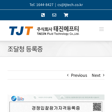
콘
Tel: 1644-8427
|
cs@tjtech.co.kr
텐
Phone
이
쇼
츠
메
핑
로
일
몰
건
너
뛰
조달청 등록증
기
Previous
Next
View
Larger
Image