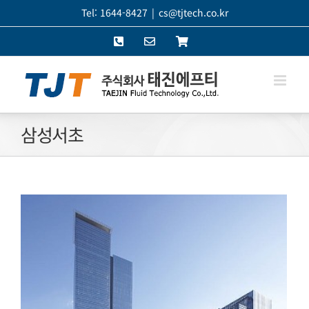
콘
Tel: 1644-8427
|
cs@tjtech.co.kr
텐
Phone
이
쇼
츠
메
핑
로
일
몰
건
너
뛰
삼성서초
기