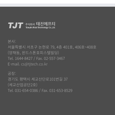
본사:
서울특별시 서초구 논현로 79, 4층 401호, 406호~408호
(양재동, 윈드스톤호피스텔빌딩)
Tel. 1644-8427 / Fax. 02-557-3467
E-mail.
cs@tjtech.co.kr
공장:
경기도 평택시 세교산단로101번길 37
(세교산업공단2호)
Tel. 031-654-0386 / Fax. 031-653-8529