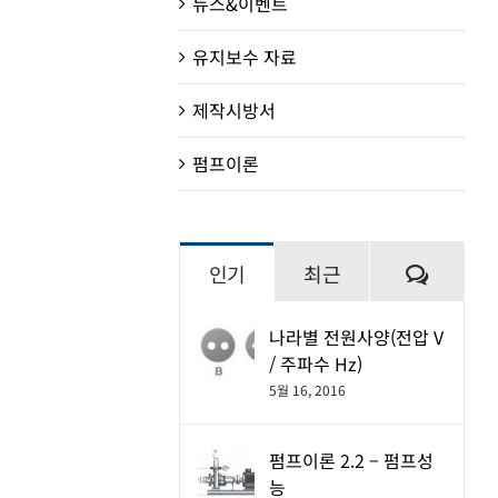
뉴스&이벤트
유지보수 자료
제작시방서
펌프이론
댓
인기
최근
글
나라별 전원사양(전압 V
/ 주파수 Hz)
5월 16, 2016
펌프이론 2.2 – 펌프성
능